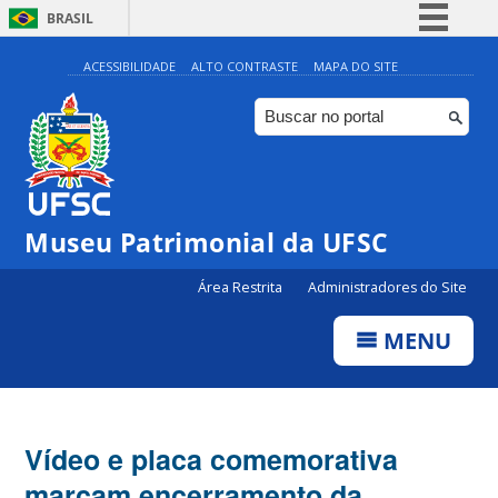
BRASIL
Simplifique!
ACESSIBILIDADE
ALTO CONTRASTE
MAPA DO SITE
Comunica BR
Participe
Acesso à informação
Legislação
Museu Patrimonial da UFSC
Canais
Área Restrita
Administradores do Site
MENU
Vídeo e placa comemorativa
marcam encerramento da