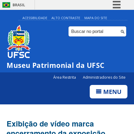
BRASIL
Simplifique!
ACESSIBILIDADE
ALTO CONTRASTE
MAPA DO SITE
Comunica BR
Participe
Acesso à informação
Legislação
Museu Patrimonial da UFSC
Canais
Área Restrita
Administradores do Site
MENU
Exibição de vídeo marca
encerramento da exposição