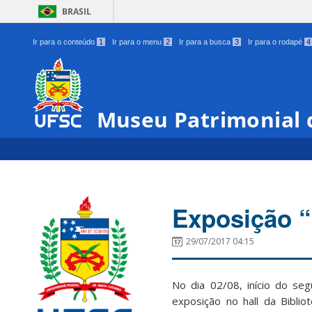
BRASIL
Ir para o conteúdo
1
Ir para o menu
2
Ir para a busca
3
Ir para o rodapé
4
Museu Patrimonial 
Exposição “
29/07/2017 04:15
No dia 02/08, início do s
exposição no hall da Biblio