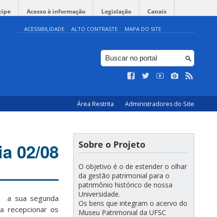
cipe
Acesso à informação
Legislação
Canais
ACESSIBILIDADE
ALTO CONTRASTE
MAPA DO SITE
Área Restrita
Administradores do Site
Sobre o Projeto
ia 02/08
O objetivo é o de estender o olhar
da gestão patrimonial para o
patrimônio histórico de nossa
Universidade.
rá a sua segunda
Os bens que integram o acervo do
va recepcionar os
Museu Patrimonial da UFSC