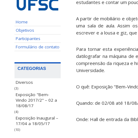
estudantes e contar um pouc
A partir de mobiliário e obj
Home
uma sala de aula. Assim o
Objetivos
escrever e a lousa e giz, que
Participantes
Formulário de contato
Para tornar esta experiênci
datilografar na máquina de 
compreensão da riqueza e hi
CATEGORIAS
Universidade.
Diversos
O quê: Exposição “Bem-Vind
(3)
Exposição "Bem-
Vindo 2017/2" – 02 a
Quando: de 02/08 até 18/0
18/08/17
(4)
Exposição Inaugural –
Onde: Hall de entrada da Bibl
17/04 a 18/05/17
(10)