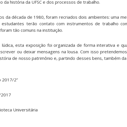
o da história da UFSC e dos processos de trabalho.
etos da década de 1980, foram recriados dois ambientes: uma mes
s estudantes terão contato com instrumentos de trabalho c
 foram tão comuns na instituição.
a lúdica, esta exposição foi organizada de forma interativa e q
escrever ou deixar mensagens na lousa. Com isso pretendemos 
stória de nosso patrimônio e, partindo desses bens, também da 
o 2017/2”
8/2017
ioteca Universitária