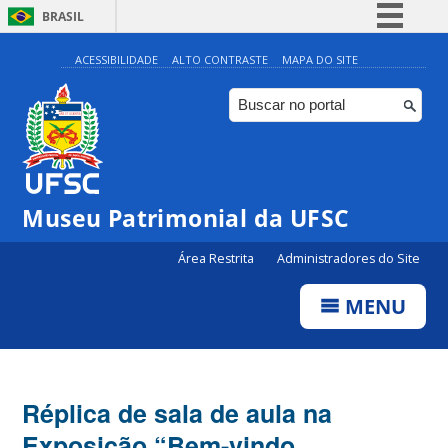
BRASIL
Simplifique!
ACESSIBILIDADE
ALTO CONTRASTE
MAPA DO SITE
Comunica BR
Participe
Acesso à informação
Legislação
Museu Patrimonial da UFSC
Canais
Área Restrita
Administradores do Site
MENU
Réplica de sala de aula na
Exposição “Bem-vindo