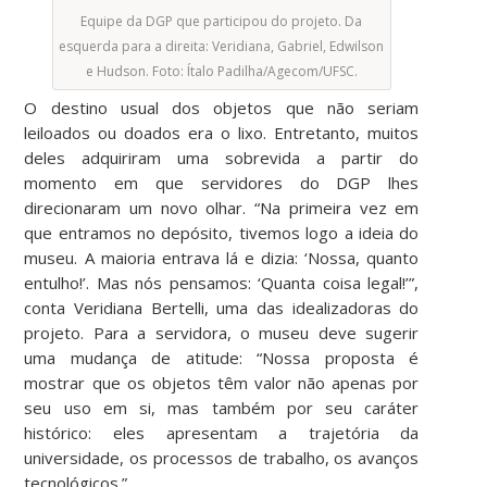
Equipe da DGP que participou do projeto. Da
esquerda para a direita: Veridiana, Gabriel, Edwilson
e Hudson. Foto: Ítalo Padilha/Agecom/UFSC.
O destino usual dos objetos que não seriam
leiloados ou doados era o lixo. Entretanto, muitos
deles adquiriram uma sobrevida a partir do
momento em que servidores do DGP lhes
direcionaram um novo olhar. “Na primeira vez em
que entramos no depósito, tivemos logo a ideia do
museu. A maioria entrava lá e dizia: ‘Nossa, quanto
entulho!’. Mas nós pensamos: ‘Quanta coisa legal!’”,
conta Veridiana Bertelli, uma das idealizadoras do
projeto. Para a servidora, o museu deve sugerir
uma mudança de atitude: “Nossa proposta é
mostrar que os objetos têm valor não apenas por
seu uso em si, mas também por seu caráter
histórico: eles apresentam a trajetória da
universidade, os processos de trabalho, os avanços
tecnológicos.”