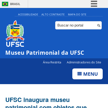
BRASIL
Simplifique!
ACESSIBILIDADE
ALTO CONTRASTE
MAPA DO SITE
Comunica BR
Participe
Acesso à informação
Legislação
Museu Patrimonial da UFSC
Canais
Área Restrita
Administradores do Site
MENU
UFSC inaugura museu
patrimonial com objetos que